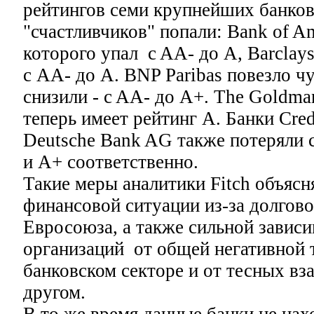
рейтингов семи крупнейших банков
"счастливчиков" попали: Bank of Am
которого упал c AА- до А, Barclay
с AA- до А. BNP Paribas повезло ч
снизили - c AA- до A+. The Goldma
теперь имеет рейтинг A. Банки Cred
Deutsche Bank AG также потеряли 
и А+ соответственно.
Такие меры аналитики Fitch объяс
финансовой ситуации из-за долгово
Евросоюза, а также сильной зави
организаций от общей негативной 
банковском секторе и от тесных вз
другом.