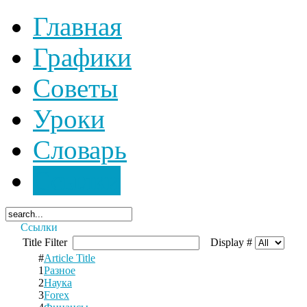
Главная
Графики
Советы
Уроки
Словарь
Ссылки
Ссылки
Title Filter
Display #
#
Article Title
1
Разное
2
Наука
3
Forex