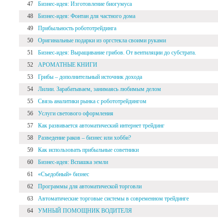
47
Бизнес-идея: Изготовление биогумуса
48
Бизнес-идея: Фонтан для частного дома
49
Прибыльность робототрейдинга
50
Оригинальные подарки из оргстекла своими руками
51
Бизнес-идея: Выращивание грибов. От вентиляции до субстрата.
52
АРОМАТНЫЕ КНИГИ
53
Грибы – дополнительный источник дохода
54
Лилии. Зарабатываем, занимаясь любимым делом
55
Связь аналитики рынка с робототрейдингом
56
Услуги светового оформления
57
Как развивается автоматический интернет трейдинг
58
Разведение раков – бизнес или хобби?
59
Как использовать прибыльные советники
60
Бизнес-идея: Вспашка земли
61
«Съедобный» бизнес
62
Программы для автоматической торговли
63
Автоматические торговые системы в современном трейдинге
64
УМНЫЙ ПОМОЩНИК ВОДИТЕЛЯ