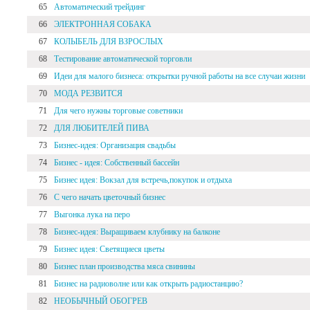
65
Автоматический трейдинг
66
ЭЛЕКТРОННАЯ СОБАКА
67
КОЛЫБЕЛЬ ДЛЯ ВЗРОСЛЫХ
68
Тестирование автоматической торговли
69
Идеи для малого бизнеса: открытки ручной работы на все случаи жизни
70
МОДА РЕЗВИТСЯ
71
Для чего нужны торговые советники
72
ДЛЯ ЛЮБИТЕЛЕЙ ПИВА
73
Бизнес-идея: Организация свадьбы
74
Бизнес - идея: Собственный бассейн
75
Бизнес идея: Вокзал для встречь,покупок и отдыха
76
С чего начать цветочный бизнес
77
Выгонка лука на перо
78
Бизнес-идея: Выращиваем клубнику на балконе
79
Бизнес идея: Cветящиеся цветы
80
Бизнес план производства мяса свинины
81
Бизнес на радиоволне или как открыть радиостанцию?
82
НЕОБЫЧНЫЙ ОБОГРЕВ