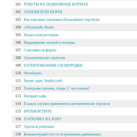
101
РОБОТЫ НА ПОДНОЖНЫХ КОРМАХ
102
ЗАМЕНИТЕЛИ НЕФТИ
103
Как торговые советники обеспечивают торговлю
104
«Лохматый» бизнес
105
Бизнес-план ресторана
106
Выращивание овощей в теплицах
107
Советники на форекс
108
Автоматические стратегии
109
ПАТЕНТОВАННЫЕ СКОВОРОДКИ
110
Фотобизнес
111
Бизнес идея: Зомби-хлеб
112
Разведение скотины, птицы. С чего начать?
113
Интернет кафе
114
В каких случаях применяется автоматическая торговля
115
ВРЕМЯ ВСПЯТЬ
116
ПАРКОВКА НА БОКУ
117
Торговля роботами
118
Компьютерный стол со встроенными динамиками