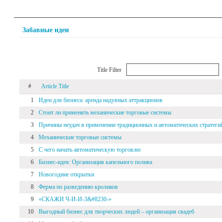
Забавные идеи
Title Filter
#
Article Title
1
Идеи для бизнеса: аренда надувных аттракционов
2
Стоит ли применять механические торговые системы
3
Причины неудач в применении традиционных и автоматических стратегий
4
Механические торговые системы
5
С чего начать автоматическую торговлю
6
Бизнес-идея: Организация капельного полива
7
Новогодние открытки
8
Ферма по разведению кроликов
9
«СКАЖИ Ч-И-И-3&#8230-»
10
Выгодный бизнес для творческих людей – организация свадеб