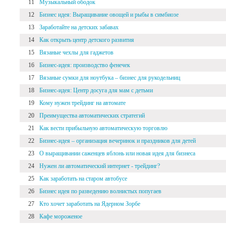
11
Музыкальный ободок
12
Бизнес идея: Выращивание овощей и рыбы в симбиозе
13
Заработайте на детских забавах
14
Как открыть центр детского развития
15
Вязаные чехлы для гаджетов
16
Бизнес-идея: производство фенечек
17
Вязаные сумки для ноутбука – бизнес для рукодельниц
18
Бизнес-идея: Центр досуга для мам с детьми
19
Кому нужен трейдинг на автомате
20
Преимущества автоматических стратегий
21
Как вести прибыльную автоматическую торговлю
22
Бизнес-идея – организация вечеринок и праздников для детей
23
О выращивании саженцев яблонь или новая идея для бизнеса
24
Нужен ли автоматический интернет - трейдинг?
25
Как заработать на старом автобусе
26
Бизнес идея по разведению волнистых попугаев
27
Кто хочет заработать на Ядерном Зорбе
28
Кафе мороженое