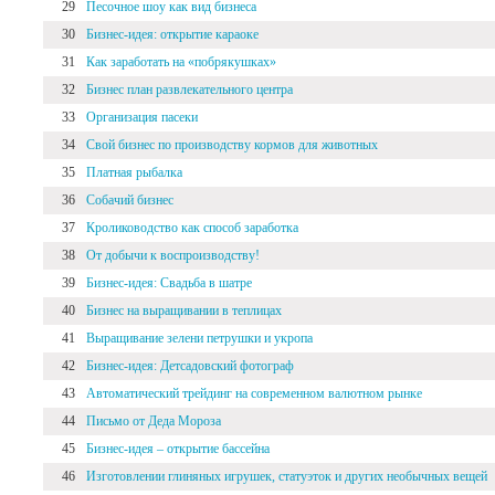
29
Песочное шоу как вид бизнеса
30
Бизнес-идея: открытие караоке
31
Как заработать на «побрякушках»
32
Бизнес план развлекательного центра
33
Организация пасеки
34
Свой бизнес по производству кормов для животных
35
Платная рыбалка
36
Собачий бизнес
37
Кролиководство как способ заработка
38
От добычи к воспроизводству!
39
Бизнес-идея: Свадьба в шатре
40
Бизнес на выращивании в теплицах
41
Выращивание зелени петрушки и укропа
42
Бизнес-идея: Детсадовский фотограф
43
Автоматический трейдинг на современном валютном рынке
44
Письмо от Деда Мороза
45
Бизнес-идея – открытие бассейна
46
Изготовлении глиняных игрушек, статуэток и других необычных вещей