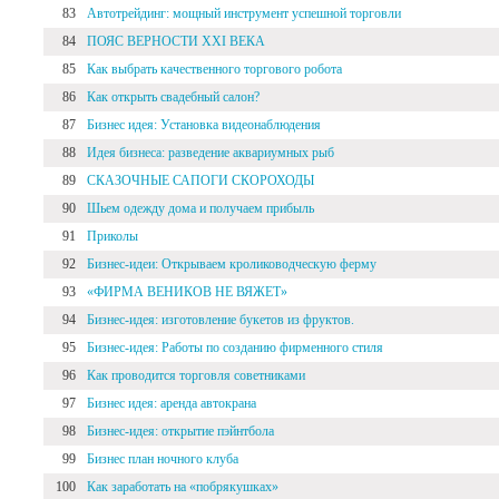
83
Автотрейдинг: мощный инструмент успешной торговли
84
ПОЯС ВЕРНОСТИ XXI ВЕКА
85
Как выбрать качественного торгового робота
86
Как открыть свадебный салон?
87
Бизнес идея: Установка видеонаблюдения
88
Идея бизнеса: разведение аквариумных рыб
89
СКАЗОЧНЫЕ САПОГИ СКОРОХОДЫ
90
Шьем одежду дома и получаем прибыль
91
Приколы
92
Бизнес-идеи: Открываем кролиководческую ферму
93
«ФИРМА ВЕНИКОВ НЕ ВЯЖЕТ»
94
Бизнес-идея: изготовление букетов из фруктов.
95
Бизнес-идея: Работы по созданию фирменного стиля
96
Как проводится торговля советниками
97
Бизнес идея: аренда автокрана
98
Бизнес-идея: открытие пэйнтбола
99
Бизнес план ночного клуба
100
Как заработать на «побрякушках»